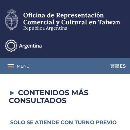
Pasar
al
Oficina de Representación
contenido
principal
Comercial y Cultural en Taiwan
República Argentina
繁體
ES
MENÚ
Toggle navigation
CONTENIDOS MÁS
CONSULTADOS
SOLO SE ATIENDE CON TURNO PREVIO