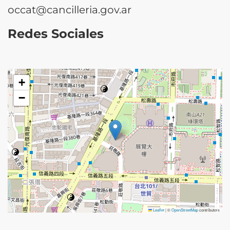
occat@cancilleria.gov.ar
Redes Sociales
+
−
Leaflet
|
©
OpenStreetMap
contributors