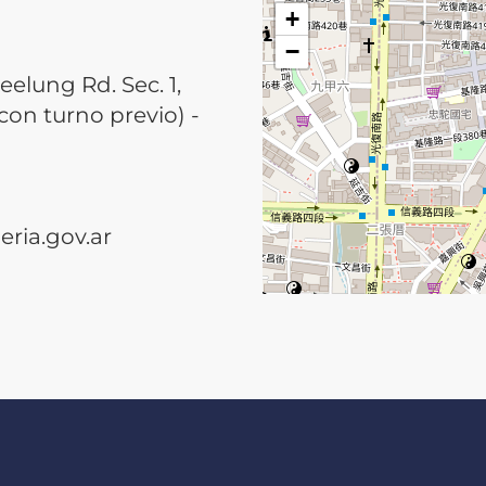
+
−
Keelung Rd. Sec. 1,
 con turno previo) -
eria.gov.ar