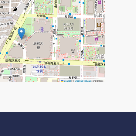
Leaflet
|
©
OpenStreetMap
contributors