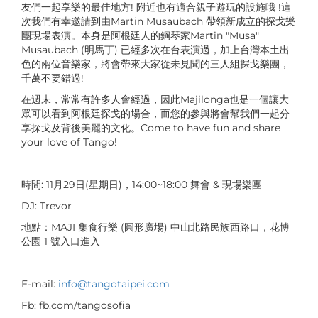
友們一起享樂的最佳地方! 附近也有適合親子遊玩的設施哦 !這
次我們有幸邀請到由Martin Musaubach 帶領新成立的探戈樂
團現場表演。本身是阿根廷人的鋼琴家Martin "Musa"
Musaubach (明馬丁) 已經多次在台表演過，加上台灣本土出
色的兩位音樂家，將會帶來大家從未見聞的三人組探戈樂團，
千萬不要錯過!
在週末，常常有許多人會經過，因此Majilonga也是一個讓大
眾可以看到阿根廷探戈的場合，而您的參與將會幫我們一起分
享探戈及背後美麗的文化。Come to have fun and share
your love of Tango!
時間: 11月29日(星期日)，14:00~18:00 舞會 & 現場樂團
DJ: Trevor
地點：MAJI 集食行樂 (圓形廣場) 中山北路民族西路口，花博
公園 1 號入口進入
E-mail:
info@tangotaipei.com
Fb: fb.com/tangosofia