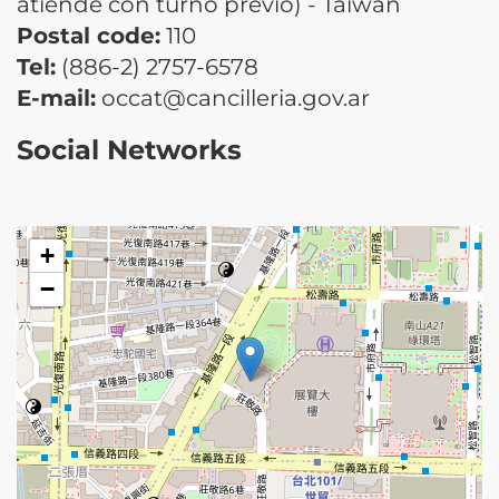
atiende con turno previo) - Taiwan
Postal code:
110
Tel:
(886-2) 2757-6578
E-mail:
occat@cancilleria.gov.ar
Social Networks
+
−