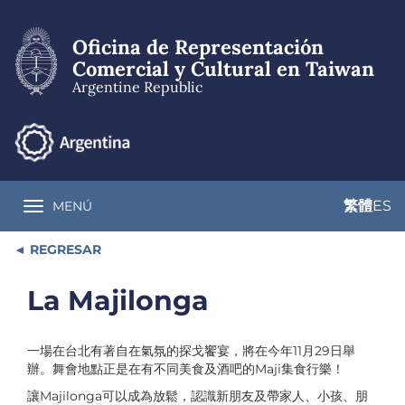
Skip
to
Oficina de Representación
main
content
Comercial y Cultural en Taiwan
Argentine Republic
繁體
ES
MENÚ
Toggle navigation
REGRESAR
La Majilonga
一場在台北有著自在氣氛的探戈饗宴，將在今年11月29日舉
辦。舞會地點正是在有不同美食及酒吧的Maji集食行樂！
讓Majilonga可以成為放鬆，認識新朋友及帶家人、小孩、朋