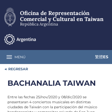
Pasar
al
Oficina de Representación
contenido
principal
Comercial y Cultural en Taiwan
República Argentina
繁體
ES
MENÚ
Toggle navigation
REGRESAR
BACHANALIA TAIWAN
Entre las fechas 25/nov/2020 y 08/dic/2020 se
presentaran 4 conciertos musicales en distintas
ciudades de Taiwán con la participación del músico