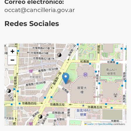
Correo electrónico:
occat@cancilleria.gov.ar
Redes Sociales
+
−
Leaflet
|
©
OpenStreetMap
contributors