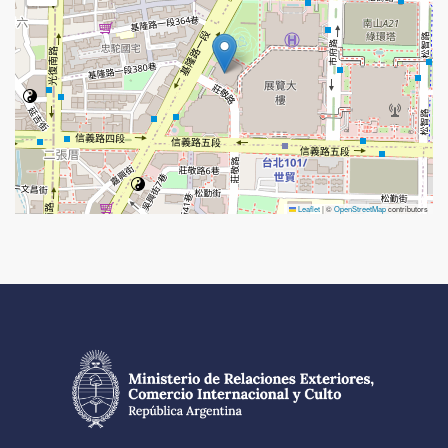
Leaflet
|
©
OpenStreetMap
contributors