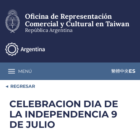
Pasar
al
Oficina de Representación
contenido
principal
Comercial y Cultural en Taiwan
República Argentina
繁體中文
ES
MENÚ
Toggle navigation
REGRESAR
CELEBRACION DIA DE
LA INDEPENDENCIA 9
DE JULIO