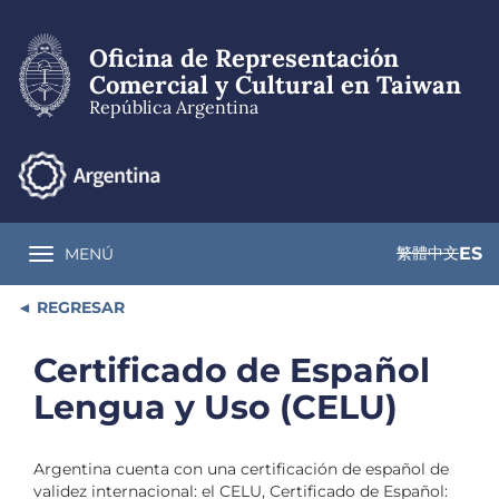
Pasar
al
Oficina de Representación
contenido
principal
Comercial y Cultural en Taiwan
República Argentina
繁體中文
ES
MENÚ
Toggle navigation
REGRESAR
Certificado de Español
Lengua y Uso (CELU)
Argentina cuenta con una certificación de español de
validez internacional: el CELU, Certificado de Español: