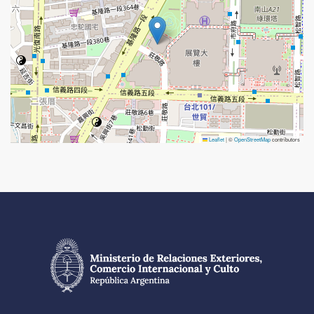
Leaflet
|
©
OpenStreetMap
contributors