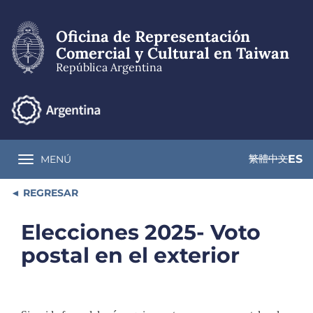
Pasar
al
Oficina de Representación
contenido
principal
Comercial y Cultural en Taiwan
República Argentina
繁體中文
ES
MENÚ
Toggle navigation
REGRESAR
Elecciones 2025- Voto
postal en el exterior