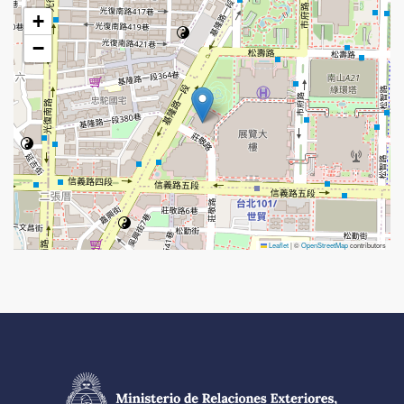
+
−
Leaflet
|
©
OpenStreetMap
contributors