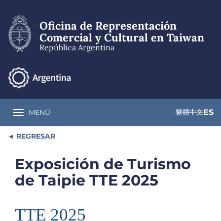
Pasar
al
Oficina de Representación
contenido
principal
Comercial y Cultural en Taiwan
República Argentina
繁體中文
ES
MENÚ
Toggle navigation
REGRESAR
Exposición de Turismo
de Taipie TTE 2025
TTE 2025